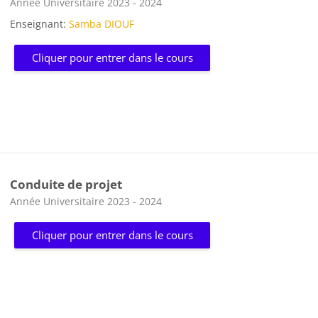
Catégorie de cours
Année Universitaire 2023 - 2024
Enseignant:
Samba DIOUF
Cliquer pour entrer dans le cours
Conduite de projet
Catégorie de cours
Année Universitaire 2023 - 2024
Cliquer pour entrer dans le cours