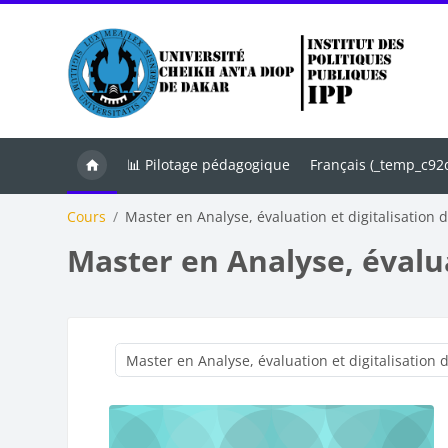
Passer au contenu principal
📊 Pilotage pédagogique
Français ‎(_temp_c9
Cours
Master en Analyse, évaluation et digitalisation
Master en Analyse, évalua