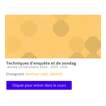
Techniques d’enquête et de sondag
Catégorie de cours
Année Universitaire 2024 - 2025 -2026
Enseignant:
Bonheur GAEL GBEKPO
Cliquer pour entrer dans le cours