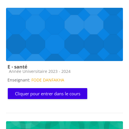
E - santé
Catégorie de cours
Année Universitaire 2023 - 2024
Enseignant:
FODE DANFAKHA
Cliquer pour entrer dans le cours