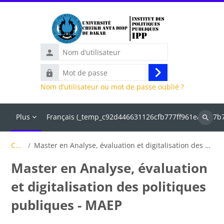
Passer au contenu principal
Nom
d’utilisateur
Mot
Connexion
de
Nom d’utilisateur ou mot de passe oublié ?
passe
Plus
Français ‎(_temp_c92d446631126cfb777ff961ea2497b7
Recher
des
Cours
Master en Analyse, évaluation et digitalisation des politiques publiques - MAEP
cours
Master en Analyse, évaluation
et digitalisation des politiques
publiques - MAEP