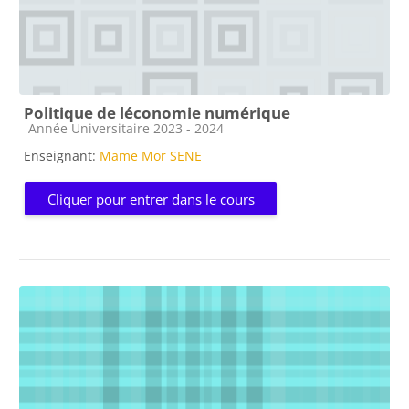
Politique de léconomie numérique
Catégorie de cours
Année Universitaire 2023 - 2024
Enseignant:
Mame Mor SENE
Cliquer pour entrer dans le cours