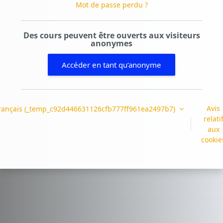
Mot de passe perdu ?
Des cours peuvent être ouverts aux visiteurs
anonymes
Accéder en tant qu’anonyme
Avis
rançais ‎(_temp_c92d446631126cfb777ff961ea2497b7)‎
relati
aux
cookie