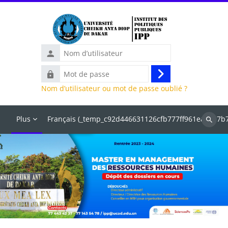
Passer au contenu principal
Nom
d’utilisateur
Mot
Connexion
de
Nom d’utilisateur ou mot de passe oublié ?
passe
Plus
Français ‎(_temp_c92d446631126cfb777ff961ea2497b7
Recher
des
cours