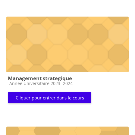
Management strategique
Catégorie de cours
Année Universitaire 2023 -2024
Cliquer pour entrer dans le cours