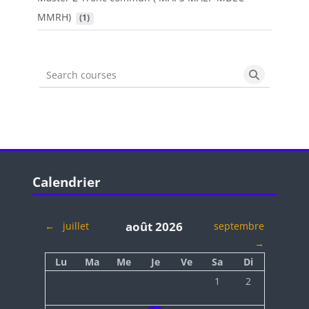
MMRH)
 (1)
Search courses
Search cou
Blocs
Passer Calendrier
Calendrier
août 2026
←
juillet
septembre
→
Lundi
Mardi
Mercredi
Jeudi
Vendredi
Samedi
Dimanche
Lu
Ma
Me
Je
Ve
Sa
Di
Aucun événement, sa
Aucun événeme
1
2