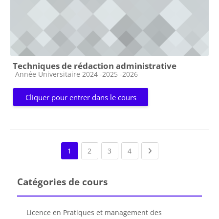
Techniques de rédaction administrative
Catégorie de cours
Année Universitaire 2024 -2025 -2026
Cliquer pour entrer dans le cours
(current)
(current)
(current)
Next page
1
2
3
4
Catégories de cours
Licence en Pratiques et management des