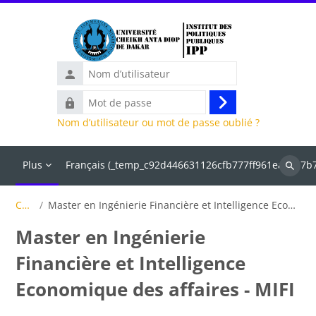
Passer au contenu principal
Nom
d’utilisateur
Mot
Connexion
de
Nom d’utilisateur ou mot de passe oublié ?
passe
Plus
Français ‎(_temp_c92d446631126cfb777ff961ea2497b7
Recher
des
Cours
Master en Ingénierie Financière et Intelligence Economique des affaires - MIFI
cours
Master en Ingénierie
Financière et Intelligence
Economique des affaires - MIFI