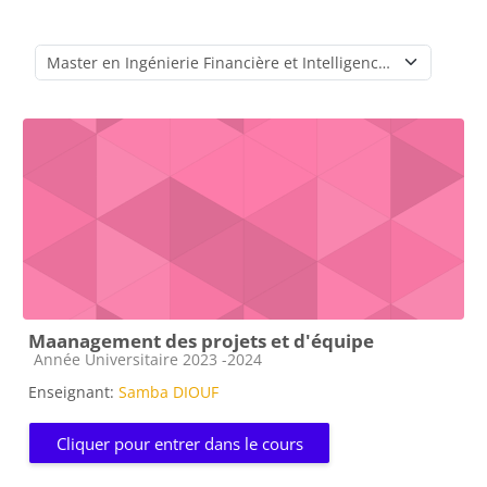
Catégories de cours
Maanagement des projets et d'équipe
Catégorie de cours
Année Universitaire 2023 -2024
Enseignant:
Samba DIOUF
Cliquer pour entrer dans le cours