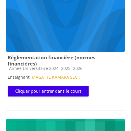
Réglementation financière (normes
financières)
Catégorie de cours
Année Universitaire 2024 -2025 -2026
Enseignant:
MAGATTE KAMARA SECK
Cliquer pour entrer dans le cours