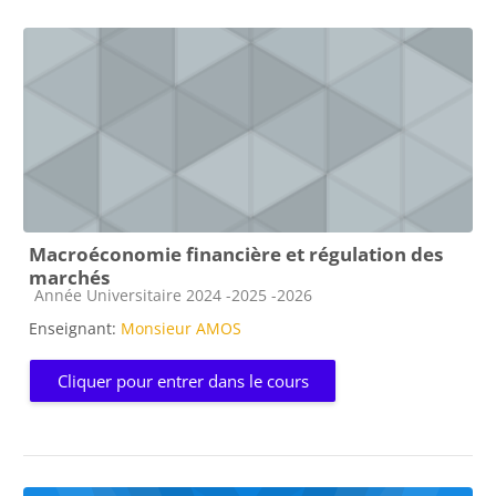
Macroéconomie financière et régulation des
marchés
Catégorie de cours
Année Universitaire 2024 -2025 -2026
Enseignant:
Monsieur AMOS
Cliquer pour entrer dans le cours