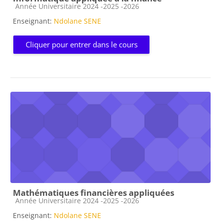
Catégorie de cours
Année Universitaire 2024 -2025 -2026
Enseignant:
Ndolane SENE
Cliquer pour entrer dans le cours
Mathématiques financières appliquées
Catégorie de cours
Année Universitaire 2024 -2025 -2026
Enseignant:
Ndolane SENE