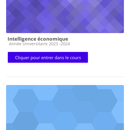
Intelligence économique
Catégorie de cours
Année Universitaire 2023 -2024
Cliquer pour entrer dans le cours