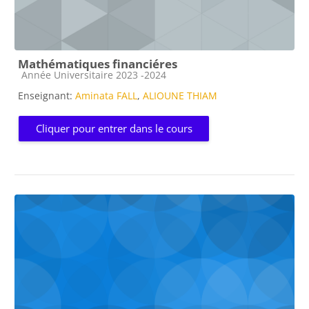
Mathématiques financiéres
Catégorie de cours
Année Universitaire 2023 -2024
Enseignant:
Aminata FALL
,
ALIOUNE THIAM
Cliquer pour entrer dans le cours