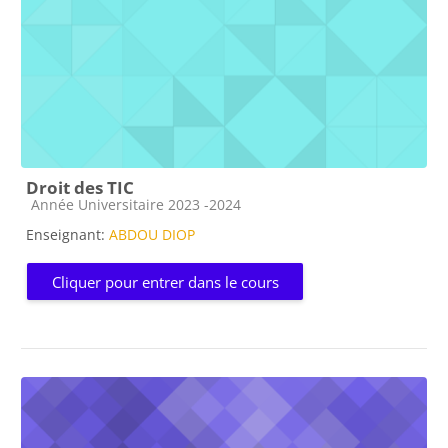
Droit des TIC
Catégorie de cours
Année Universitaire 2023 -2024
Enseignant:
ABDOU DIOP
Cliquer pour entrer dans le cours