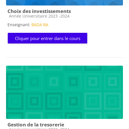
Choix des investissements
Catégorie de cours
Année Universitaire 2023 -2024
Enseignant:
BADA BA
Cliquer pour entrer dans le cours
Gestion de la tresorerie