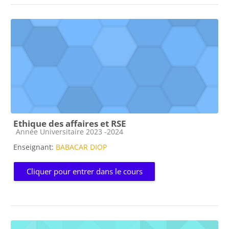
Ethique des affaires et RSE
Catégorie de cours
Année Universitaire 2023 -2024
Enseignant:
BABACAR DIOP
Cliquer pour entrer dans le cours