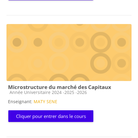
Microstructure du marché des Capitaux
Catégorie de cours
Année Universitaire 2024 -2025 -2026
Enseignant:
MATY SENE
Cliquer pour entrer dans le cours