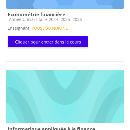
Econométrie financière
Catégorie de cours
Année Universitaire 2024 -2025 -2026
Enseignant:
YOUSSOU NDIONE
Cliquer pour entrer dans le cours
Informatique appliquée à la finance